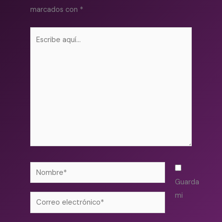
marcados con
*
Escribe
aquí...
Nombre*
Guarda
mi
Correo
electrónico*